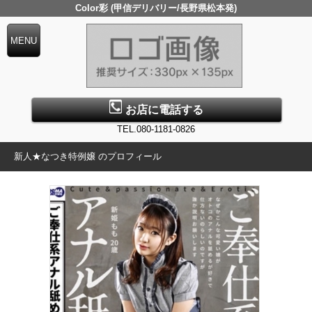
Color彩 (甲信デリバリー/長野県松本発)
お店に電話する
TEL.080-1181-0826
新人★なつき特例嬢 のプロフィール